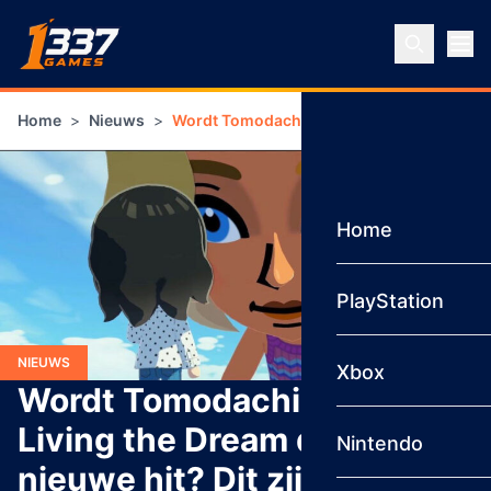
Ga naar inhoud
Home
>
Nieuws
>
Wordt Tomodachi Life: Living the Dream de 
Home
PlayStation
NIEUWS
Xbox
Wordt Tomodachi Life:
Living the Dream de grote
Nintendo
nieuwe hit? Dit zijn de