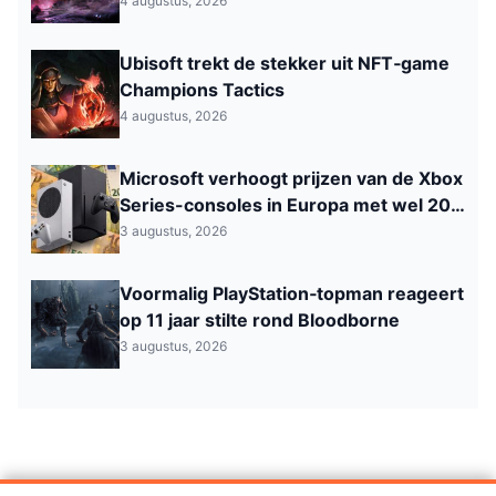
zijn nu beschikbaar
4 augustus, 2026
Ubisoft trekt de stekker uit NFT‑game
Champions Tactics
4 augustus, 2026
Microsoft verhoogt prijzen van de Xbox
Series-consoles in Europa met wel 200
euro
3 augustus, 2026
Voormalig PlayStation‑topman reageert
op 11 jaar stilte rond Bloodborne
3 augustus, 2026