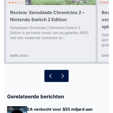
Review: Xenoblade Chronicles 2 –
Revi
Nintendo Switch 2 Edition
verra
spin‑
Xenoblade Chronicles 2 Nintendo Switch 2
Edition is de beste versie van de geliefde JRPG,
Splato
met een vloeiende framerate en…
spin‑o
graag 
EMRE AKSU
EMRE 
Gerelateerde berichten
EA verkocht voor $55 miljard aan