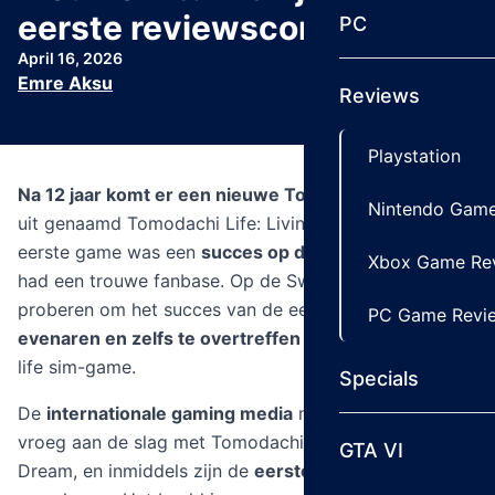
eerste reviewscores
PC
April 16, 2026
Emre Aksu
Reviews
Playstation
Na 12 jaar komt er een nieuwe Tomodachi Life-game
Nintendo Game
uit genaamd Tomodachi Life: Living the Dream. De
eerste game was een
succes op de Nintendo 3DS
en
Xbox Game Re
had een trouwe fanbase. Op de Switch gaat
Nintendo
proberen om het succes van de eerste game te
PC Game Revi
evenaren en zelfs te overtreffen
met een nog bizarre
life sim-game.
Specials
De
internationale gaming media
mocht van
Nintendo
vroeg aan de slag met Tomodachi Life: Living the
GTA VI
Dream, en inmiddels zijn de
eerste reviews