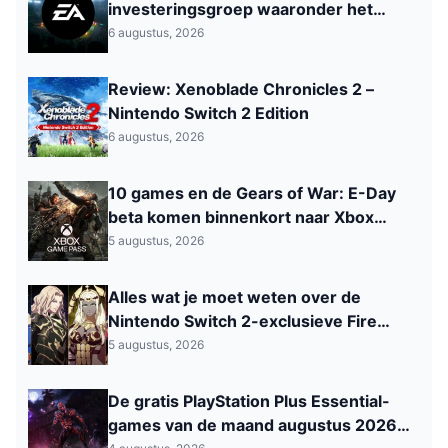
investeringsgroep waaronder het
Saoedi‑Arabisch PIF
6 augustus, 2026
Review: Xenoblade Chronicles 2 –
Nintendo Switch 2 Edition
6 augustus, 2026
10 games en de Gears of War: E-Day
beta komen binnenkort naar Xbox
Game Pass
5 augustus, 2026
Alles wat je moet weten over de
Nintendo Switch 2-exclusieve Fire
Emblem: Fortune’s Weave
5 augustus, 2026
De gratis PlayStation Plus Essential-
games van de maand augustus 2026