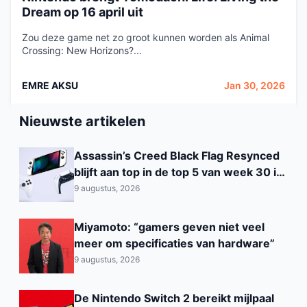
Dream op 16 april uit
Zou deze game net zo groot kunnen worden als Animal
Crossing: New Horizons?...
EMRE AKSU
Jan 30, 2026
Nieuwste artikelen
Assassin’s Creed Black Flag Resynced
blijft aan top in de top 5 van week 30 in
België
9 augustus, 2026
Miyamoto: “gamers geven niet veel
meer om specificaties van hardware”
9 augustus, 2026
De Nintendo Switch 2 bereikt mijlpaal