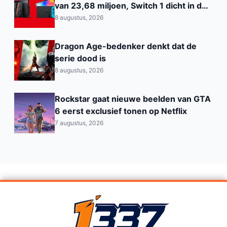
van 23,68 miljoen, Switch 1 dicht in de
buurt van de PS2
8 augustus, 2026
Dragon Age-bedenker denkt dat de
serie dood is
8 augustus, 2026
Rockstar gaat nieuwe beelden van GTA
6 eerst exclusief tonen op Netflix
7 augustus, 2026