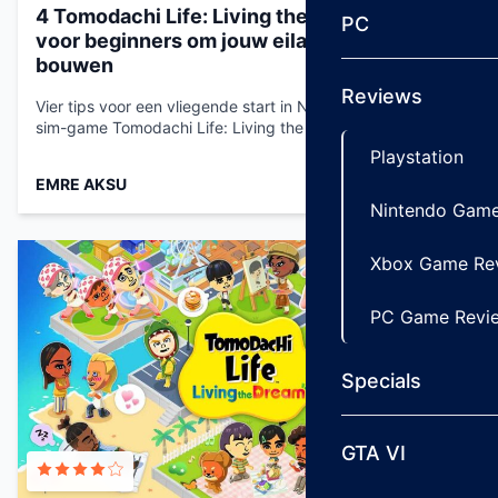
4 Tomodachi Life: Living the Dream‑tips
PC
voor beginners om jouw eilandparadijs op te
bouwen
Reviews
Vier tips voor een vliegende start in Nintendo's gekke life-
sim-game Tomodachi Life: Living the Dream...
Playstation
EMRE AKSU
Apr 26, 2026
Nintendo Game
Xbox Game Re
PC Game Revi
Specials
GTA VI