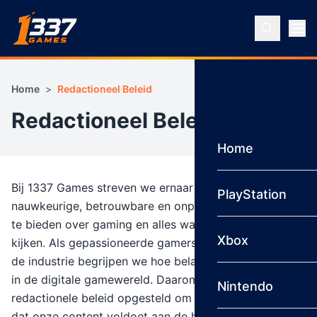
Ga naar inhoud
Home
>
Redactioneel Beleid
Redactioneel Beleid
Home
Bij 1337 Games streven we ernaar om onze lezers
PlayStation
nauwkeurige, betrouwbare en onpartijdige informatie
te bieden over gaming en alles wat daarbij komt
Xbox
kijken. Als gepassioneerde gamers en professionals in
de industrie begrijpen we hoe belangrijk vertrouwen is
in de digitale gamewereld. Daarom hebben we dit
Nintendo
redactionele beleid opgesteld om ervoor te zorgen
dat onze content voldoet aan de hoogste standaarden