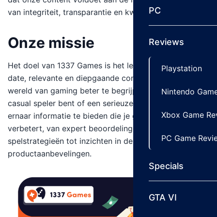
PC
van integriteit, transparantie en kwaliteit.
Onze missie
Reviews
Het doel van 1337 Games is het leveren van up-to-
Playstation
date, relevante en diepgaande content die je helpt de
wereld van gaming beter te begrijpen. Of je nu een
Nintendo Game
casual speler bent of een serieuze gamer, we streven
Xbox Game Re
ernaar informatie te bieden die je game-ervaring
verbetert, van expert beoordelingen en
PC Game Revi
spelstrategieën tot inzichten in de industrie en
productaanbevelingen.
Specials
GTA VI