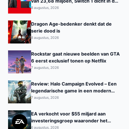
van 23,68 miljoen, Switch 1 dicht in de
buurt van de PS2
8 augustus, 2026
Dragon Age-bedenker denkt dat de
serie dood is
8 augustus, 2026
Rockstar gaat nieuwe beelden van GTA
6 eerst exclusief tonen op Netflix
7 augustus, 2026
Review: Halo Campaign Evolved – Een
legendarische game in een modern
jasje
7 augustus, 2026
EA verkocht voor $55 miljard aan
investeringsgroep waaronder het
Saoedi‑Arabisch PIF
6 augustus, 2026