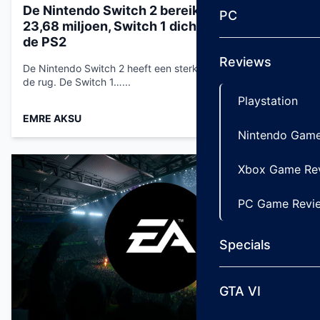
De Nintendo Switch 2 bereikt mijlpaal van
PC
23,68 miljoen, Switch 1 dicht in de buurt van
de PS2
Reviews
De Nintendo Switch 2 heeft een sterk eerste jaar achter
de rug. De Switch 1…...
Playstation
EMRE AKSU
Aug 8, 2026
Nintendo Game
Xbox Game Re
PC Game Revi
Specials
GTA VI