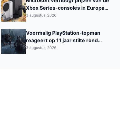
Microsoft verhoogt prijzen van de
Xbox Series-consoles in Europa
met wel 200 euro
3 augustus, 2026
Voormalig PlayStation‑topman
reageert op 11 jaar stilte rond
Bloodborne
3 augustus, 2026