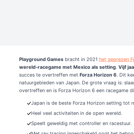
Playground Games
bracht in 2021
het geprezen F
wereld‑racegame met
Mexico als setting
.
Vijf ja
succes te overtreffen met
Forza Horizon 6
. Dit k
natuurgebieden van Japan. De grote vraag is: sla
overtreffen en is Forza Horizon 6 een racegame d
Japan is de beste Forza Horizon setting tot n
Heel veel activiteiten in de open wereld.
Speelt geweldig met controller en racestuur.
Met ray tracing ingeschakeld oogt het behoo