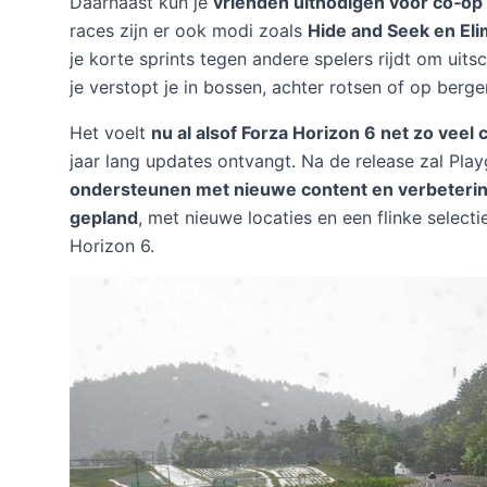
Daarnaast kun je
vrienden uitnodigen voor co‑op e
races zijn er ook modi zoals
Hide and Seek en Eli
je korte sprints tegen andere spelers rijdt om uits
je verstopt je in bossen, achter rotsen of op ber
Het voelt
nu al alsof Forza Horizon 6 net zo veel 
jaar lang updates ontvangt. Na de release zal P
ondersteunen met nieuwe content en verbeteri
gepland
, met nieuwe locaties en een flinke selecti
Horizon 6.