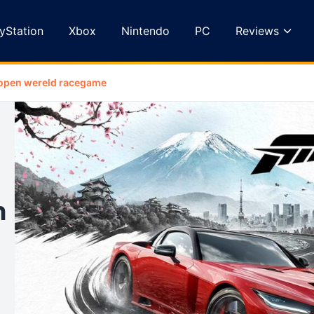
yStation
Xbox
Nintendo
PC
Reviews
e open wereld racegame
n