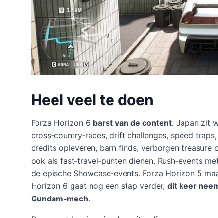
Heel veel te doen
Forza Horizon 6
barst van de content
. Japan zit 
cross‑country‑races, drift challenges, speed traps, 
credits opleveren, barn finds, verborgen treasure
ook als fast‑travel‑punten dienen, Rush‑events met
de epische Showcase‑events. Forza Horizon 5 maak
Horizon 6 gaat nog een stap verder,
dit keer neem
Gundam‑mech
.