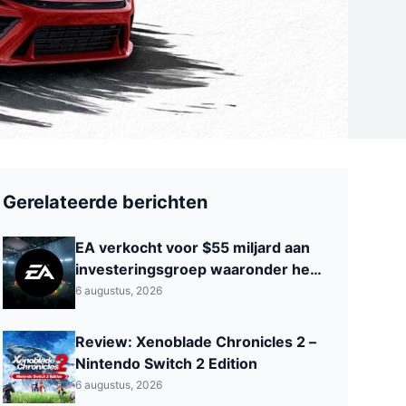
Gerelateerde berichten
EA verkocht voor $55 miljard aan
investeringsgroep waaronder het
Saoedi‑Arabisch PIF
6 augustus, 2026
Review: Xenoblade Chronicles 2 –
Nintendo Switch 2 Edition
6 augustus, 2026