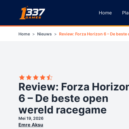
Ga naar inhoud
Home
Pla
Home
>
Nieuws
>
Review: Forza Horizon 6 – De best
4,5
Review: Forza Horizo
6 – De beste open
wereld racegame
Mei 19, 2026
Emre Aksu