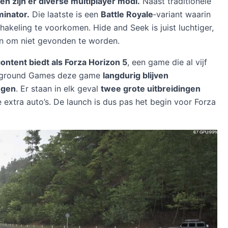
n zijn er diverse multiplayer modi.
Naast traditionele
minator.
Die laatste is een
Battle Royale
‑variant waarin
chakeling te voorkomen. Hide and Seek is juist luchtiger,
gen om niet gevonden te worden.
content biedt als Forza Horizon 5
, een game die al vijf
layground Games deze game
langdurig blijven
ngen
. Er staan in elk geval
twee grote uitbreidingen
e extra auto’s. De launch is dus pas het begin voor Forza