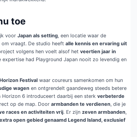
nu toe
ijk voor
Japan als setting
, een locatie waar de
e om vraagt. De studio heeft
alle kennis en ervaring uit
project volgens hen voelt alsof het
veertien jaar in
expertise had Playground Japan nooit zo levendig en
Horizon Festival
waar coureurs samenkomen om hun
udige wagen
en ontgrendelt gaandeweg steeds betere
a Horizon 6 introduceert daarbij een sterk
verbeterde
 direct op de map. Door
armbanden te verdienen
, die je
we races en activiteiten vrij
. Er zijn
zeven armbanden
,
extra open gebied genaamd Legend Island, exclusief