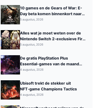
10 games en de Gears of War: E-
Day beta komen binnenkort naar
Xbox Game Pass
5 augustus, 2026
Alles wat je moet weten over de
Nintendo Switch 2-exclusieve Fire
Emblem: Fortune’s Weave
5 augustus, 2026
De gratis PlayStation Plus
Essential-games van de maand
augustus 2026 zijn nu beschikbaar
4 augustus, 2026
Ubisoft trekt de stekker uit
NFT‑game Champions Tactics
4 augustus, 2026