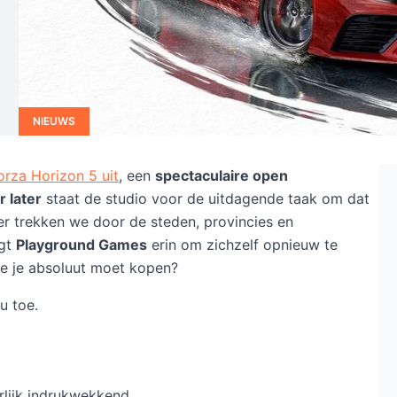
NIEUWS
orza Horizon 5 uit
, een
spectaculaire open
ar later
staat de studio voor de uitdagende taak om dat
eer trekken we door de steden, provincies en
agt
Playground Games
erin om zichzelf opnieuw te
ie je absoluut moet kopen?
u toe.
rlijk indrukwekkend.