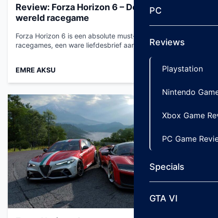
Review: Forza Horizon 6 – De beste open
PC
wereld racegame
Forza Horizon 6 is een absolute must‑have voor fans van
Reviews
racegames, een ware liefdesbrief aan…...
Playstation
EMRE AKSU
Mei 19, 2026
Nintendo Game
Xbox Game Re
PC Game Revi
Specials
GTA VI