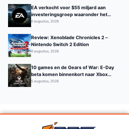
EA verkocht voor $55 miljard aan
investeringsgroep waaronder het
Saoedi‑Arabisch PIF
6 augustus, 2026
Review: Xenoblade Chronicles 2 –
Nintendo Switch 2 Edition
6 augustus, 2026
10 games en de Gears of War: E-Day
beta komen binnenkort naar Xbox
Game Pass
5 augustus, 2026