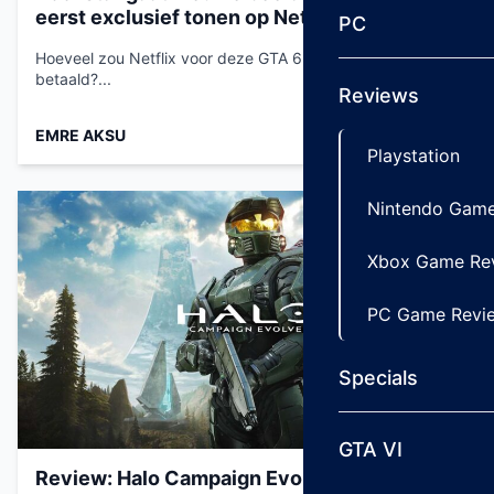
eerst exclusief tonen op Netflix
PC
Hoeveel zou Netflix voor deze GTA 6-deal hebben
betaald?...
Reviews
EMRE AKSU
Aug 7, 2026
Playstation
Nintendo Game
Xbox Game Re
PC Game Revi
Specials
GTA VI
Review: Halo Campaign Evolved – Een