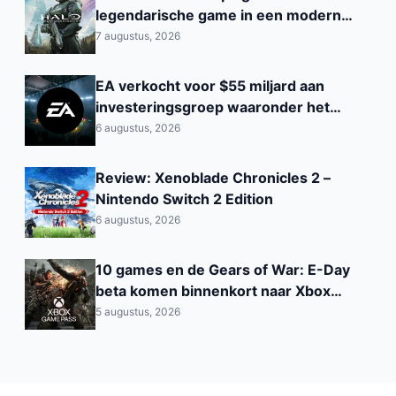
legendarische game in een modern
jasje
7 augustus, 2026
EA verkocht voor $55 miljard aan
investeringsgroep waaronder het
Saoedi‑Arabisch PIF
6 augustus, 2026
Review: Xenoblade Chronicles 2 –
Nintendo Switch 2 Edition
6 augustus, 2026
10 games en de Gears of War: E-Day
beta komen binnenkort naar Xbox
Game Pass
5 augustus, 2026