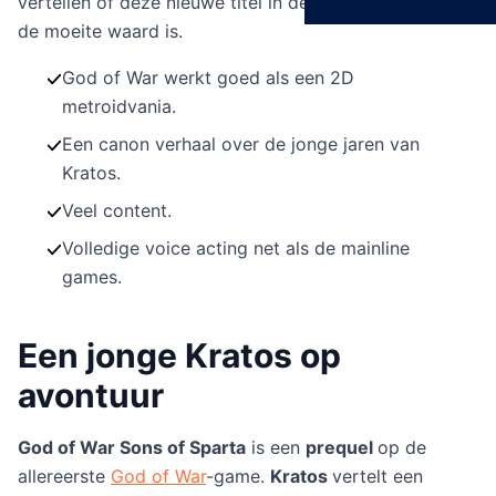
vertellen of deze nieuwe titel in de God of War-serie
de moeite waard is.
God of War werkt goed als een 2D
metroidvania.
Een canon verhaal over de jonge jaren van
Kratos.
Veel content.
Volledige voice acting net als de mainline
games.
Een jonge Kratos op
avontuur
God of War Sons of Sparta
is een
prequel
op de
allereerste
God of War
-game.
Kratos
vertelt een