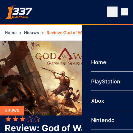
Ga naar inhoud
Home
>
Nieuws
>
Review: God of War Sons of Sparta – Een me
Home
PlayStation
Xbox
NIEUWS
Nintendo
3,5
Review: God of War Sons of