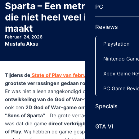
Sparta – Een metroidvania
PC
die niet heel veel indruk
maakt
Reviews
Februari 24, 2026
Mustafa Aksu
Playstation
Nintendo Game
Xbox Game Re
Tijdens de
State of Play van februari
waren
de
grootste verrassingen gedaan rondom God of War
.
PC Game Revi
Er was niet alleen aangekondigd dat er een
remake in
ontwikkeling van de God of War-trilogie,
maar er was
Specials
ook een
2D God of War-game onthuld genaamd
‘’Sons of Sparta’’
. De grote verrassing voor die game
was dat die game
direct verkrijgbaar was na de State
GTA VI
of Play
. Wij hebben de game gespeeld en zullen je