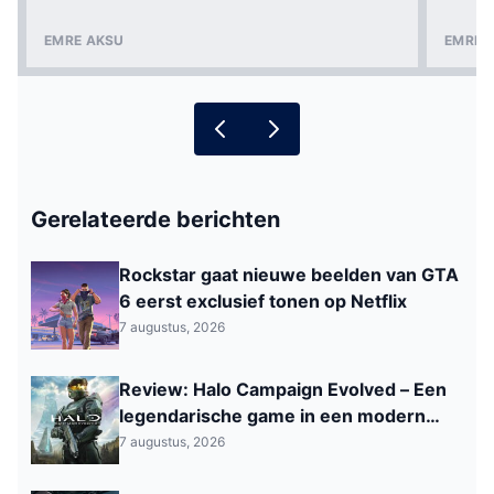
EMRE AKSU
EMRE 
Gerelateerde berichten
Rockstar gaat nieuwe beelden van GTA
6 eerst exclusief tonen op Netflix
7 augustus, 2026
Review: Halo Campaign Evolved – Een
legendarische game in een modern
jasje
7 augustus, 2026