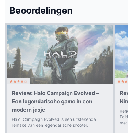
Beoordelingen
Review: Halo Campaign Evolved –
Revi
Een legendarische game in een
Nint
modern jasje
Xenobl
Editio
Halo: Campaign Evolved is een uitstekende
met ee
remake van een legendarische shooter.