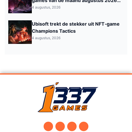
games van de maand augustus 2026
zijn nu beschikbaar
4 augustus, 2026
Ubisoft trekt de stekker uit NFT‑game
Champions Tactics
4 augustus, 2026