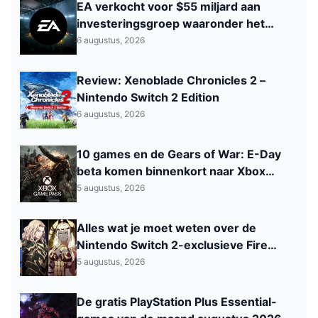
EA verkocht voor $55 miljard aan
investeringsgroep waaronder het
Saoedi‑Arabisch PIF
6 augustus, 2026
Review: Xenoblade Chronicles 2 –
Nintendo Switch 2 Edition
6 augustus, 2026
10 games en de Gears of War: E-Day
beta komen binnenkort naar Xbox
Game Pass
5 augustus, 2026
Alles wat je moet weten over de
Nintendo Switch 2-exclusieve Fire
Emblem: Fortune’s Weave
5 augustus, 2026
De gratis PlayStation Plus Essential-