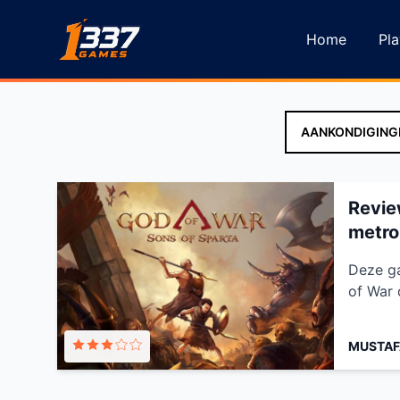
Ga naar inhoud
Home
Pla
Revie
metro
Deze ga
of War 
MUSTAF