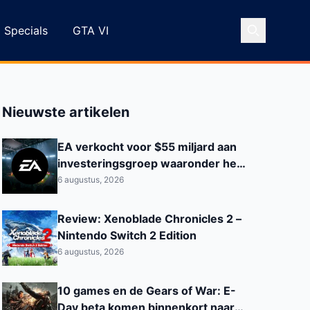
Specials
GTA VI
Nieuwste artikelen
EA verkocht voor $55 miljard aan
investeringsgroep waaronder het
Saoedi‑Arabisch PIF
6 augustus, 2026
Review: Xenoblade Chronicles 2 –
Nintendo Switch 2 Edition
6 augustus, 2026
10 games en de Gears of War: E-
Day beta komen binnenkort naar