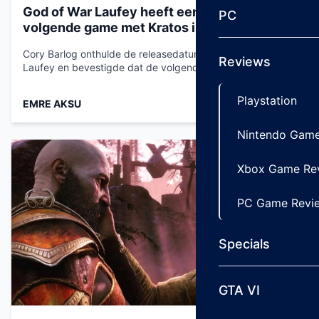
God of War Laufey heeft een releasedatum,
PC
volgende game met Kratos in ontwikkeling
Cory Barlog onthulde de releasedatum van God of War:
Reviews
Laufey en bevestigde dat de volgende…...
Playstation
EMRE AKSU
Jul 26, 2026
Nintendo Game
Xbox Game Re
PC Game Revi
Specials
GTA VI