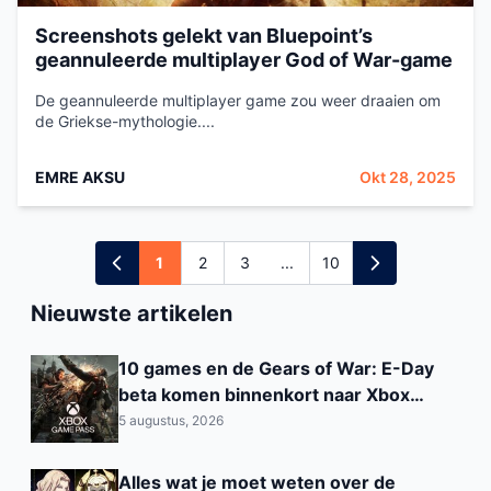
Screenshots gelekt van Bluepoint’s
geannuleerde multiplayer God of War-game
De geannuleerde multiplayer game zou weer draaien om
de Griekse-mythologie....
EMRE AKSU
Okt 28, 2025
1
2
3
...
10
Nieuwste artikelen
10 games en de Gears of War: E-Day
beta komen binnenkort naar Xbox
Game Pass
5 augustus, 2026
Alles wat je moet weten over de