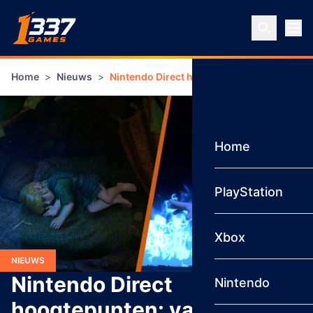
Ga naar inhoud
Home
>
Nieuws
>
Nintendo Direct hoogtepunten: van Kingdom
Home
PlayStation
Xbox
NIEUWS
Nintendo Direct
Nintendo
hoogtepunten: van