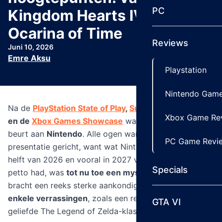
PC
Kingdom Hearts IV tot Zelda
Ocarina of Time
Reviews
Juni 10, 2026
Emre Aksu
Playstation
Nintendo Game
Na de
PlayStation State of Play
,
Summer Game Fest
Xbox Game Re
en de
Xbox Games Showcase
was het eindelijk de
beurt aan
Nintendo
. Alle ogen waren op deze
PC Game Revi
presentatie gericht, want wat Nintendo in de tweede
helft van 2026 en vooral in 2027 voor de Switch 2 in
Specials
petto had, was
tot nu toe een mysterie
. De Direct
bracht een reeks sterke aankondigingen, inclusief
enkele verrassingen
, zoals een remake van een
GTA VI
geliefde The Legend of Zelda-klassieker.