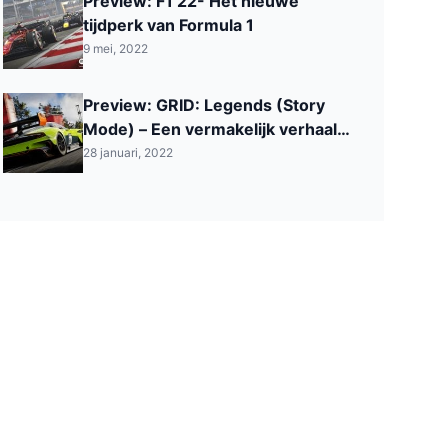
Preview: F1 22- Het nieuwe
tijdperk van Formula 1
9 mei, 2022
Preview: GRID: Legends (Story
Mode) – Een vermakelijk verhaal
met echte acteurs
28 januari, 2022