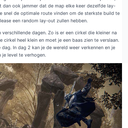
t dan ook jammer dat de map elke keer dezelfde lay-
e snel de optimale route vinden om de sterkste build te
elease een random lay-out zullen hebben.
 verschillende dagen. Zo is er een cirkel die kleiner na
cirkel heel klein en moet je een baas zien te verslaan.
e dag. In dag 2 kan je de wereld weer verkennen en je
je level te verhogen.