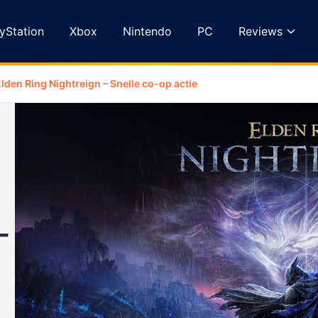
yStation
Xbox
Nintendo
PC
Reviews
lden Ring Nightreign – Snelle co-op actie
-