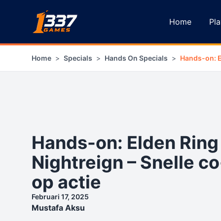
Ga naar inhoud
Home
Pla
Home
>
Specials
>
Hands On Specials
>
Hands-on: E
Hands-on: Elden Ring
Nightreign – Snelle co
op actie
Februari 17, 2025
Mustafa Aksu