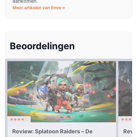
aankomen.
Meer artikelen van Emre
→
Beoordelingen
Review: Splatoon Raiders – De
Revi