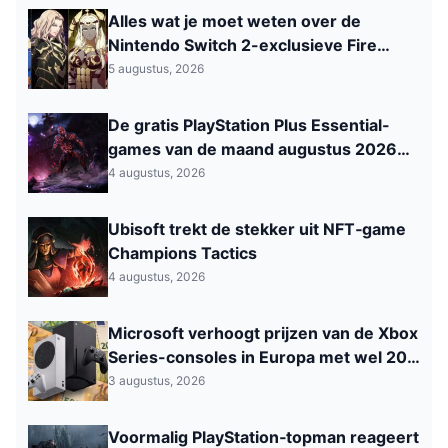
Alles wat je moet weten over de
Nintendo Switch 2-exclusieve Fire
Emblem: Fortune’s Weave
5 augustus, 2026
De gratis PlayStation Plus Essential-
games van de maand augustus 2026
zijn nu beschikbaar
4 augustus, 2026
Ubisoft trekt de stekker uit NFT‑game
Champions Tactics
4 augustus, 2026
Microsoft verhoogt prijzen van de Xbox
Series-consoles in Europa met wel 200
euro
3 augustus, 2026
Voormalig PlayStation‑topman reageert