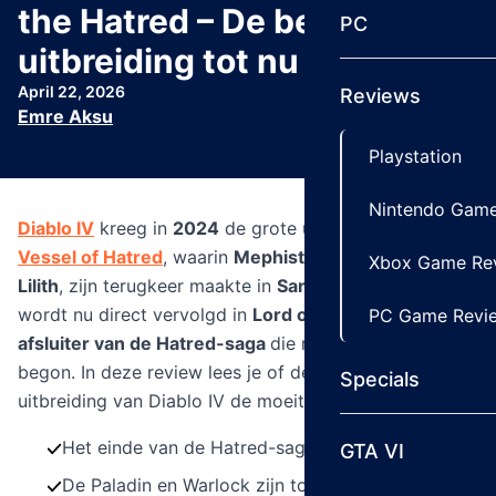
the Hatred – De beste
PC
uitbreiding tot nu toe
April 22, 2026
Reviews
Emre Aksu
Playstation
Nintendo Game
Diablo IV
kreeg in
2024
de grote uitbreiding genaamd
Vessel of Hatred
, waarin
Mephisto, de vader van
Xbox Game Re
Lilith
, zijn terugkeer maakte in
Sanctuary
. Dat verhaal
wordt nu direct vervolgd in
Lord of the Hatred
, de
PC Game Revi
afsluiter van de Hatred-saga
die met de base game
begon. In deze review lees je of de tweede grote
Specials
uitbreiding van Diablo IV de moeite waard is.
Het einde van de Hatred-saga.
GTA VI
De Paladin en Warlock zijn toegevoegd als