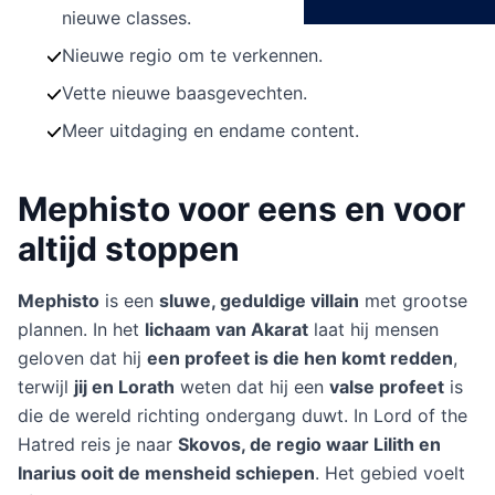
nieuwe classes.
Nieuwe regio om te verkennen.
Vette nieuwe baasgevechten.
Meer uitdaging en endame content.
Mephisto voor eens en voor
altijd stoppen
Mephisto
is een
sluwe, geduldige villain
met grootse
plannen. In het
lichaam van Akarat
laat hij mensen
geloven dat hij
een profeet is die hen komt redden
,
terwijl
jij en Lorath
weten dat hij een
valse profeet
is
die de wereld richting ondergang duwt. In Lord of the
Hatred reis je naar
Skovos, de regio waar Lilith en
Inarius ooit de mensheid schiepen
. Het gebied voelt