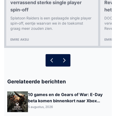
verrassend sterke single player
Revel
spin‑off
het n
Splatoon Raiders is een geslaagde single player
DOOM: 
spin‑off, eentje waarvan we in de toekomst
verwac
graag meer zouden zien.
Revela
EMRE AKSU
EMRE 
Gerelateerde berichten
10 games en de Gears of War: E-Day
beta komen binnenkort naar Xbox
Game Pass
5 augustus, 2026