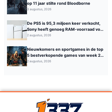
op 11 jaar stilte rond Bloodborne
3 augustus, 2026
De PS5 is 95,3 miljoen keer verkocht,
Sony heeft genoeg RAM-voorraad voor
de komende periode
2 augustus, 2026
Nieuwkomers en sportgames in de top
5 bestverkopende games van week 29
in België
2 augustus, 2026