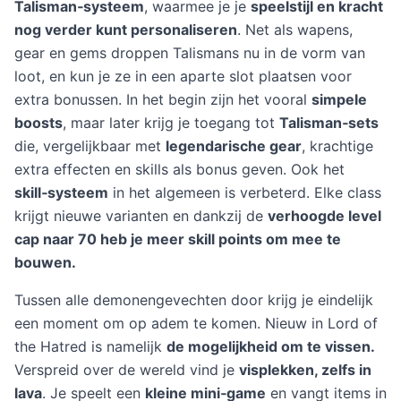
Talisman‑systeem
, waarmee je je
speelstijl en kracht
nog verder kunt personaliseren
. Net als wapens,
gear en gems droppen Talismans nu in de vorm van
loot, en kun je ze in een aparte slot plaatsen voor
extra bonussen. In het begin zijn het vooral
simpele
boosts
, maar later krijg je toegang tot
Talisman‑sets
die, vergelijkbaar met
legendarische gear
, krachtige
extra effecten en skills als bonus geven. Ook het
skill‑systeem
in het algemeen is verbeterd. Elke class
krijgt nieuwe varianten en dankzij de
verhoogde level
cap naar 70 heb je meer skill points om mee te
bouwen.
Tussen alle demonengevechten door krijg je eindelijk
een moment om op adem te komen. Nieuw in Lord of
the Hatred is namelijk
de mogelijkheid om te vissen.
Verspreid over de wereld vind je
visplekken, zelfs in
lava
. Je speelt een
kleine mini‑game
en vangt items in