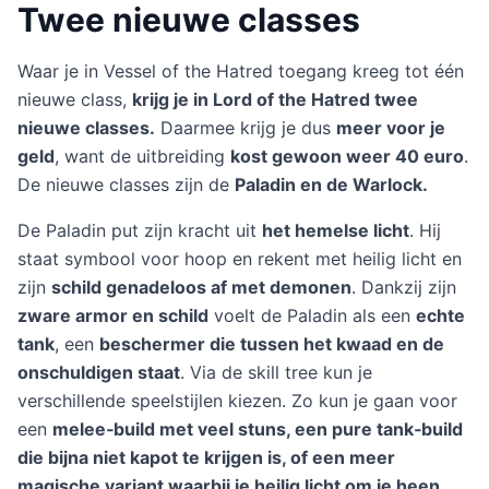
Twee nieuwe classes
Waar je in Vessel of the Hatred toegang kreeg tot één
nieuwe class,
krijg je in Lord of the Hatred twee
nieuwe classes.
Daarmee krijg je dus
meer voor je
geld
, want de uitbreiding
kost gewoon weer 40 euro
.
De nieuwe classes zijn de
Paladin en de Warlock.
De Paladin put zijn kracht uit
het hemelse licht
. Hij
staat symbool voor hoop en rekent met heilig licht en
zijn
schild genadeloos af met demonen
. Dankzij zijn
zware armor en schild
voelt de Paladin als een
echte
tank
, een
beschermer die tussen het kwaad en de
onschuldigen staat
. Via de skill tree kun je
verschillende speelstijlen kiezen. Zo kun je gaan voor
een
melee‑build met veel stuns, een pure tank‑build
die bijna niet kapot te krijgen is, of een meer
magische variant waarbij je heilig licht om je heen