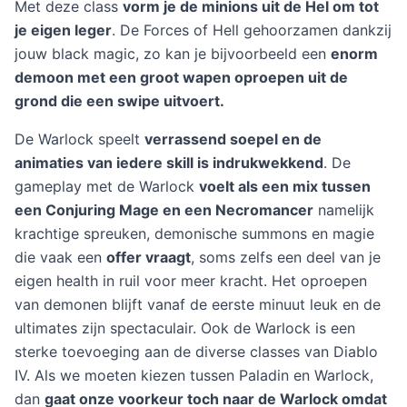
Met deze class
vorm je de minions uit de Hel om tot
je eigen leger
. De Forces of Hell gehoorzamen dankzij
jouw black magic, zo kan je bijvoorbeeld een
enorm
demoon met een groot wapen oproepen uit de
grond die een swipe uitvoert.
De Warlock speelt
verrassend soepel en de
animaties van iedere skill is indrukwekkend
. De
gameplay met de Warlock
voelt als een mix tussen
een Conjuring Mage en een Necromancer
namelijk
krachtige spreuken, demonische summons en magie
die vaak een
offer vraagt
, soms zelfs een deel van je
eigen health in ruil voor meer kracht. Het oproepen
van demonen blijft vanaf de eerste minuut leuk en de
ultimates zijn spectaculair. Ook de Warlock is een
sterke toevoeging aan de diverse classes van Diablo
IV. Als we moeten kiezen tussen Paladin en Warlock,
dan
gaat onze voorkeur toch naar de Warlock omdat