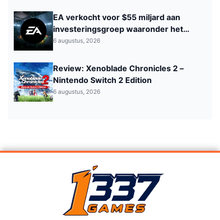
EA verkocht voor $55 miljard aan
investeringsgroep waaronder het
Saoedi‑Arabisch PIF
6 augustus, 2026
Review: Xenoblade Chronicles 2 –
Nintendo Switch 2 Edition
6 augustus, 2026