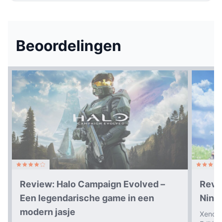
Beoordelingen
Review: Halo Campaign Evolved –
Revi
Een legendarische game in een
Nint
modern jasje
Xenobl