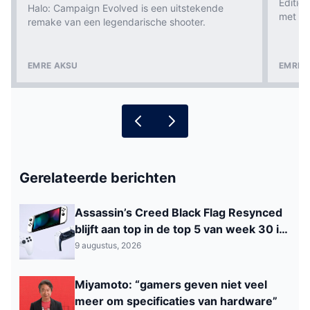
Editio
Halo: Campaign Evolved is een uitstekende
met ee
remake van een legendarische shooter.
EMRE AKSU
EMRE 
Gerelateerde berichten
Assassin’s Creed Black Flag Resynced
blijft aan top in de top 5 van week 30 in
België
9 augustus, 2026
Miyamoto: “gamers geven niet veel
meer om specificaties van hardware”