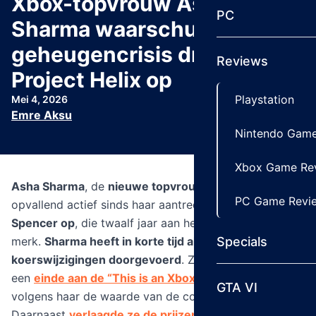
Xbox-topvrouw Asha
PC
Sharma waarschuwt:
geheugencrisis drijft prijs
Reviews
Project Helix op
Playstation
Mei 4, 2026
Emre Aksu
Nintendo Game
Xbox Game Re
Asha Sharma
, de
nieuwe topvrouw van Xbox
, is
PC Game Revi
opvallend actief sinds haar aantreden. Ze
volgde Phil
Spencer op
, die twaalf jaar aan het roer stond van het
Specials
merk.
Sharma heeft in korte tijd al grote
koerswijzigingen doorgevoerd
. Zo maakte Sharma
een
einde aan de “This is an Xbox”-campagne
, die
GTA VI
volgens haar de waarde van de console ondermijnde.
Daarnaast
verlaagde ze de prijzen van de