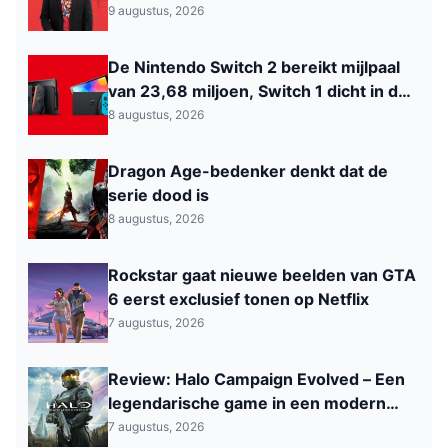
9 augustus, 2026
De Nintendo Switch 2 bereikt mijlpaal
van 23,68 miljoen, Switch 1 dicht in de
buurt van de PS2
8 augustus, 2026
Dragon Age-bedenker denkt dat de
serie dood is
8 augustus, 2026
Rockstar gaat nieuwe beelden van GTA
6 eerst exclusief tonen op Netflix
7 augustus, 2026
Review: Halo Campaign Evolved – Een
legendarische game in een modern
jasje
7 augustus, 2026