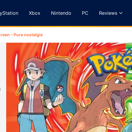
yStation
Xbox
Nintendo
PC
Reviews
reen – Pure nostalgie
e