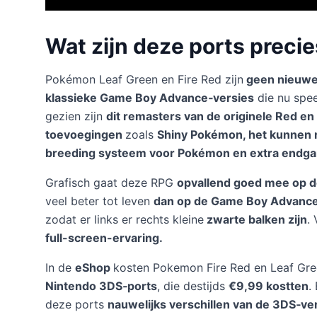
Wat zijn deze ports preci
Pokémon Leaf Green en Fire Red zijn
geen nieuwe 
klassieke Game Boy Advance‑versies
die nu spee
gezien zijn
dit remasters van de originele Red en
toevoegingen
zoals
Shiny Pokémon, het kunnen r
breeding systeem voor Pokémon en extra endgame
Grafisch gaat deze RPG
opvallend goed mee op 
veel beter tot leven
dan op de Game Boy Advanc
zodat er links er rechts kleine
zwarte balken zijn
.
full-screen-ervaring.
In de
eShop
kosten Pokemon Fire Red en Leaf Gr
Nintendo 3DS‑ports
, die destijds
€9,99 kostten
.
deze ports
nauwelijks verschillen van de 3DS‑ve