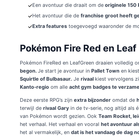
Een avontuur die draait om de
originele 150
Het avontuur die de
franchise groot heeft g
Extra features
toegevoegd waaronder de mo
Pokémon Fire Red en Leaf
Pokémon FireRed en LeafGreen draaien volledig 
begon.
Je start je avontuur in
Pallet Town
en kiest
Squirtle of Bulbasaur.
Je
rivaal
kiest vervolgens z
Kanto‑regio
om alle
acht gym badges te verzame
Deze eerste RPG’s zijn
extra bijzonder
omdat de
terwijl de
rivaal Gary
in de tv-serie, nog altijd als
van Pokémon wordt gezien. Ook
Team Rocket, lei
het verhaal. Het verhaal en vooral
het avontuur als
het al vermakelijk, en
dat is het vandaag de dag n