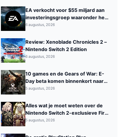
EA verkocht voor $55 miljard aan
investeringsgroep waaronder het
Saoedi‑Arabisch PIF
6 augustus, 2026
Review: Xenoblade Chronicles 2 –
Nintendo Switch 2 Edition
6 augustus, 2026
10 games en de Gears of War: E-
Day beta komen binnenkort naar
Xbox Game Pass
5 augustus, 2026
Alles wat je moet weten over de
Nintendo Switch 2-exclusieve Fire
Emblem: Fortune’s Weave
5 augustus, 2026