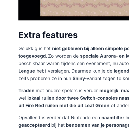
Extra features
Gelukkig is het
niet gebleven bij alleen simpele p
toegevoegd.
Zo worden de
speciale Aurora‑ en M
beschikbaar waren tijdens een evenement, nu aut
League
hebt verslagen. Daarmee kun je de
legend
zelfs proberen ze in hun
Shiny
‑variant tegen te k
Traden
met andere spelers is verder
mogelijk
,
maa
wel
lokaal ruilen door twee Switch‑consoles naas
uit Fire Red ruilen met die uit Leaf Green
of ande
Opvallend is verder dat Nintendo een
naamfilter
h
geaccepteerd
bij het
benoemen van je personage