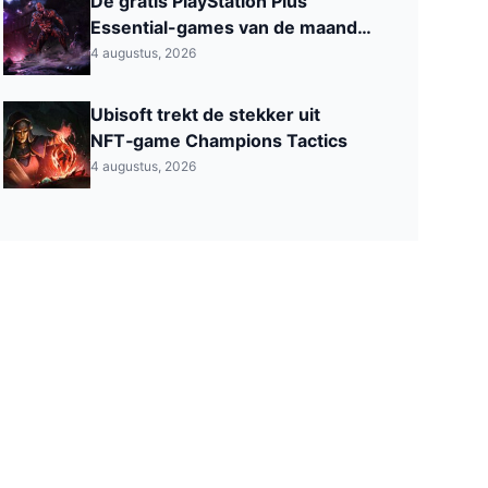
De gratis PlayStation Plus
Essential-games van de maand
augustus 2026 zijn nu beschikbaar
4 augustus, 2026
Ubisoft trekt de stekker uit
NFT‑game Champions Tactics
4 augustus, 2026