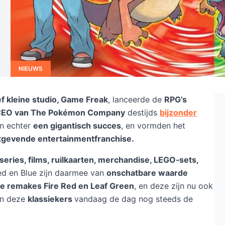
NIEUWS
ef kleine studio, Game Freak
, lanceerde de
RPG’s
EO van The Pokémon Company
destijds
bijzonder
n echter
een gigantisch succes
, en vormden het
stgevende entertainmentfranchise.
eries, films, ruilkaarten, merchandise, LEGO‑sets,
d en Blue zijn daarmee van
onschatbare waarde
e remakes Fire Red en Leaf Green
, en deze zijn nu ook
ijn deze
klassiekers
vandaag de dag nog steeds de