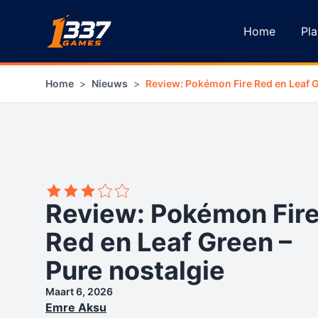
Ga naar inhoud
Home
Pla
Home
>
Nieuws
>
Review: Pokémon Fire Red en Leaf G
3,8
Review: Pokémon Fir
Red en Leaf Green –
Pure nostalgie
Maart 6, 2026
Emre Aksu