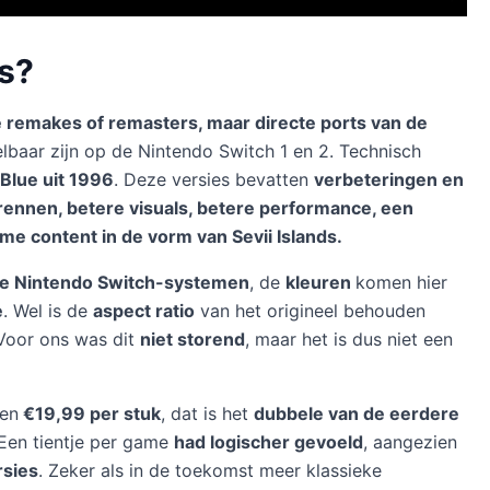
es?
remakes of remasters, maar directe ports van de
lbaar zijn op de Nintendo Switch 1 en 2. Technisch
 Blue uit 1996
. Deze versies bevatten
verbeteringen en
ennen, betere visuals, betere performance, een
 content in de vorm van Sevii Islands.
de Nintendo Switch-systemen
, de
kleuren
komen hier
e
. Wel is de
aspect ratio
van het origineel behouden
 Voor ons was dit
niet storend
, maar het is dus niet een
een
€19,99 per stuk
, dat is het
dubbele van de eerdere
 Een tientje per game
had logischer gevoeld
, aangezien
rsies
. Zeker als in de toekomst meer klassieke