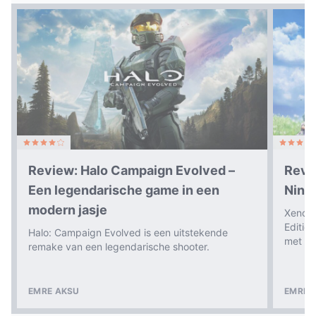
Review: Halo Campaign Evolved –
Revi
Een legendarische game in een
Nint
modern jasje
Xenobl
Editio
Halo: Campaign Evolved is een uitstekende
met ee
remake van een legendarische shooter.
EMRE AKSU
EMRE 