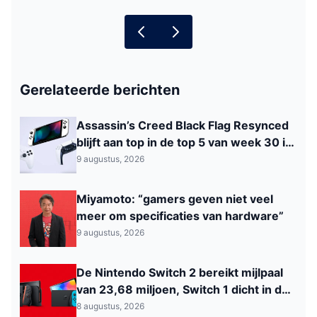
Gerelateerde berichten
Assassin’s Creed Black Flag Resynced
blijft aan top in de top 5 van week 30 in
België
9 augustus, 2026
Miyamoto: “gamers geven niet veel
meer om specificaties van hardware”
9 augustus, 2026
De Nintendo Switch 2 bereikt mijlpaal
van 23,68 miljoen, Switch 1 dicht in de
buurt van de PS2
8 augustus, 2026