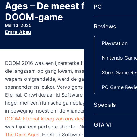
Ages – De meest filmische
PC
DOOM-game
Mei 13, 2025
Reviews
Emre Aksu
Playstation
Nintendo Game
DOOM 2016 was een ijzersterke first person shooter
die langzaam op gang kwam, maar naarmate je meer
Xbox Game Re
wapens ontgrendelde, werd de game alleen maar
spannender en leuker. Vervolgens verscheen DOOM:
PC Game Revi
Eternal. Ontwikkelaar id Software legde de lat nog
hoger met een ritmische gameplay waarbij je continu
Specials
in beweging moest om de vijanden de baas te zijn.
DOOM: Eternal kreeg van ons destijds een 9.6
. Het
GTA VI
was bijna een perfecte shooter. Nu verschijnt
DOOM:
The Dark Ages
. Heeft id Software het onmogelijke