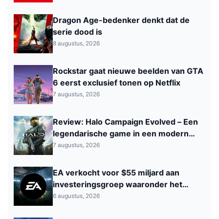
Dragon Age-bedenker denkt dat de
serie dood is
8 augustus, 2026
Rockstar gaat nieuwe beelden van GTA
6 eerst exclusief tonen op Netflix
7 augustus, 2026
Review: Halo Campaign Evolved – Een
legendarische game in een modern
jasje
7 augustus, 2026
EA verkocht voor $55 miljard aan
investeringsgroep waaronder het
Saoedi‑Arabisch PIF
6 augustus, 2026