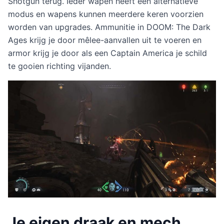
Shotgun terug. Ieder wapen heeft een alternatieve
modus en wapens kunnen meerdere keren voorzien
worden van upgrades. Ammunitie in DOOM: The Dark
Ages krijg je door mêlee-aanvallen uit te voeren en
armor krijg je door als een Captain America je schild
te gooien richting vijanden.
Je eigen draak en mech