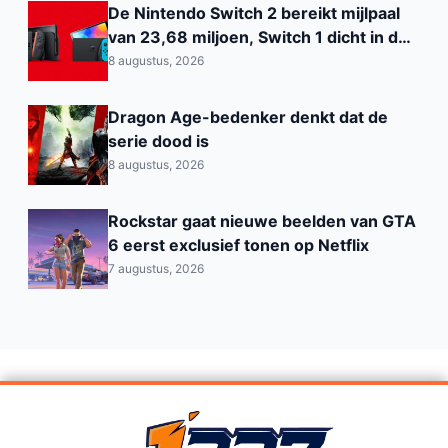
De Nintendo Switch 2 bereikt mijlpaal
van 23,68 miljoen, Switch 1 dicht in de
buurt van de PS2
8 augustus, 2026
Dragon Age-bedenker denkt dat de
serie dood is
8 augustus, 2026
Rockstar gaat nieuwe beelden van GTA
6 eerst exclusief tonen op Netflix
7 augustus, 2026