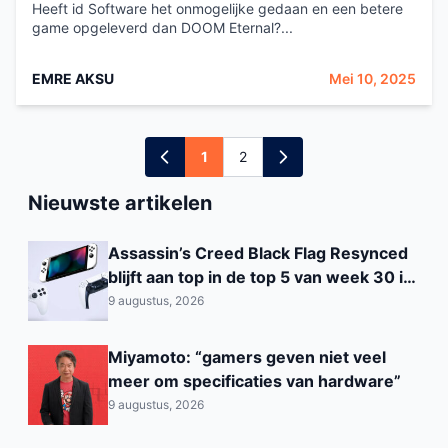
Heeft id Software het onmogelijke gedaan en een betere
game opgeleverd dan DOOM Eternal?...
EMRE AKSU
Mei 10, 2025
1
2
Nieuwste artikelen
Assassin’s Creed Black Flag Resynced
blijft aan top in de top 5 van week 30 in
België
9 augustus, 2026
Miyamoto: “gamers geven niet veel
meer om specificaties van hardware”
9 augustus, 2026