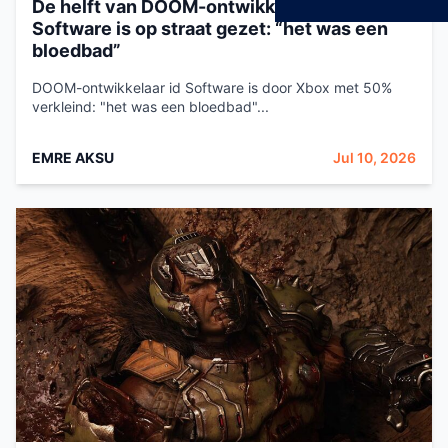
De helft van DOOM-ontwikkelaar id
Software is op straat gezet: “het was een
bloedbad”
DOOM-ontwikkelaar id Software is door Xbox met 50%
verkleind: "het was een bloedbad"...
EMRE AKSU
Jul 10, 2026