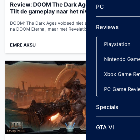
Review: DOOM The Dark Ages Revelations –
PC
Tilt de gameplay naar het niveau van Eternal
DOOM: The Dark Ages voldeed niet aan de verwachtingen
Reviews
na DOOM Eternal, maar met Revelations…...
Playstation
EMRE AKSU
Jul 23, 2026
Nintendo Game
Xbox Game Re
PC Game Revi
Specials
GTA VI