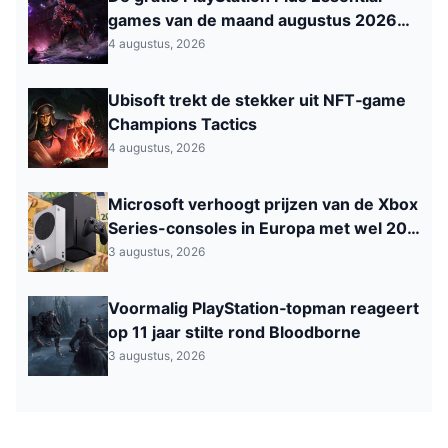
games van de maand augustus 2026
zijn nu beschikbaar
4 augustus, 2026
Ubisoft trekt de stekker uit NFT‑game
Champions Tactics
4 augustus, 2026
Microsoft verhoogt prijzen van de Xbox
Series-consoles in Europa met wel 200
euro
3 augustus, 2026
Voormalig PlayStation‑topman reageert
op 11 jaar stilte rond Bloodborne
3 augustus, 2026