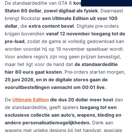
De standaardeditie van GTA 6
kost in de Verenigde
Staten 80 dollar, zowel digitaal als fysiek
. Daarnaast
brengt Rockstar
een Ultimate Edition uit voor 100
dollar
, die
extra content bevat
. Digitale pre‑orders
krijgen bovendien
vanaf 12 november toegang tot de
pre‑load
, zodat de game al volledig gedownload kan
worden voordat hij op 19 november speelbaar wordt.
Voor andere regio’s zijn nog geen prijzen bevestigd,
maar het ligt voor de hand dat
de standaardeditie
hier 80 euro gaat kosten
. Pre‑orders starten morgen,
25 juni 2026, en in de digitale stores gaan de
vooruitbestellingen vannacht om 00:01 live.
De
Ultimate Edition
die dus 20 dollar meer kost
dan
de standaardeditie, geeft spelers
toegang tot een
exclusieve collectie aan auto’s, wapens, kleding en
andere personalisatiemogelijkheden.
Denk aan
wapens met unieke designs bij het handvat, speciale