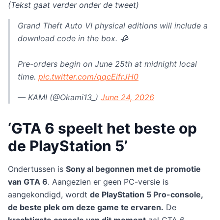
(Tekst gaat verder onder de tweet)
Grand Theft Auto VI physical editions will include a
download code in the box. 🥀
Pre-orders begin on June 25th at midnight local
time.
pic.twitter.com/qqcEifrJH0
— KAMI (@Okami13_)
June 24, 2026
‘GTA 6 speelt het beste op
de PlayStation 5’
Ondertussen is
Sony al begonnen met de promotie
van GTA 6
. Aangezien er geen PC-versie is
aangekondigd, wordt
de PlayStation 5 Pro-console,
de beste plek om deze game te ervaren.
De
krachtigste console van dit moment
zal GTA 6