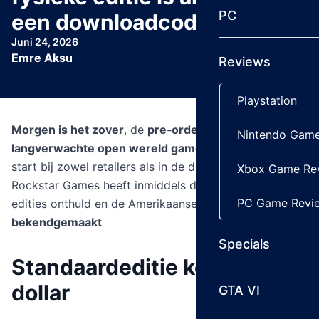
PC
een downloadcode
Juni 24, 2026
Emre Aksu
Reviews
Playstation
Morgen is het zover
, de
pre‑orders van de
Nintendo Game
langverwachte open wereld game
GTA 6
gaan
van
start bij zowel retailers als in de digitale stores.
Xbox Game Re
Rockstar Games heeft inmiddels de verschillende
PC Game Revi
edities onthuld en de Amerikaanse
dollarprijzen
bekendgemaakt
Specials
Standaardeditie kost 80
dollar
GTA VI