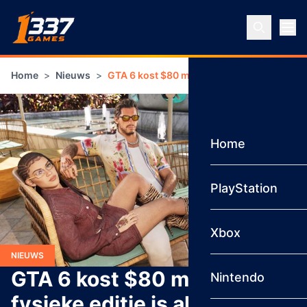
Ga naar inhoud
Home
>
Nieuws
>
GTA 6 kost $80 maar fysieke editie is all
Home
PlayStation
Xbox
NIEUWS
GTA 6 kost $80 maar
Nintendo
fysieke editie is alleen maar