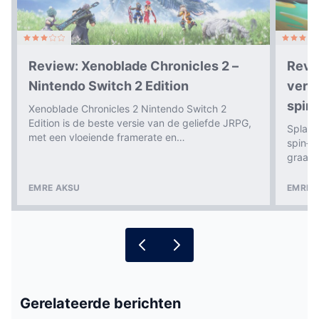
Review: Xenoblade Chronicles 2 –
Revi
Nintendo Switch 2 Edition
verra
spin‑
Xenoblade Chronicles 2 Nintendo Switch 2
Edition is de beste versie van de geliefde JRPG,
Splato
met een vloeiende framerate en…
spin‑o
graag 
EMRE AKSU
EMRE 
Gerelateerde berichten