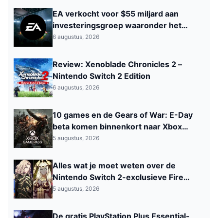
EA verkocht voor $55 miljard aan
investeringsgroep waaronder het
Saoedi‑Arabisch PIF
6 augustus, 2026
Review: Xenoblade Chronicles 2 –
Nintendo Switch 2 Edition
6 augustus, 2026
10 games en de Gears of War: E-Day
beta komen binnenkort naar Xbox
Game Pass
5 augustus, 2026
Alles wat je moet weten over de
Nintendo Switch 2-exclusieve Fire
Emblem: Fortune’s Weave
5 augustus, 2026
De gratis PlayStation Plus Essential-