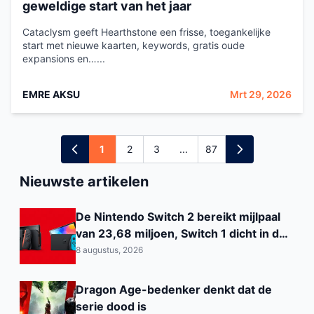
geweldige start van het jaar
Cataclysm geeft Hearthstone een frisse, toegankelijke
start met nieuwe kaarten, keywords, gratis oude
expansions en…...
EMRE AKSU
Mrt 29, 2026
1
2
3
...
87
Nieuwste artikelen
De Nintendo Switch 2 bereikt mijlpaal
van 23,68 miljoen, Switch 1 dicht in de
buurt van de PS2
8 augustus, 2026
Dragon Age-bedenker denkt dat de
serie dood is