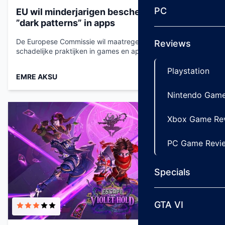
PC
EU wil minderjarigen beschermen tegen
”dark patterns” in apps
De Europese Commissie wil maatregelen nemen tegen
Reviews
schadelijke praktijken in games en apps om kinderen…...
Playstation
EMRE AKSU
Jul 28, 2026
Nintendo Game
Xbox Game Re
PC Game Revi
Specials
GTA VI