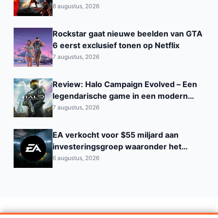
8 augustus, 2026
Rockstar gaat nieuwe beelden van GTA
6 eerst exclusief tonen op Netflix
7 augustus, 2026
Review: Halo Campaign Evolved – Een
legendarische game in een modern
jasje
7 augustus, 2026
EA verkocht voor $55 miljard aan
investeringsgroep waaronder het
Saoedi‑Arabisch PIF
6 augustus, 2026