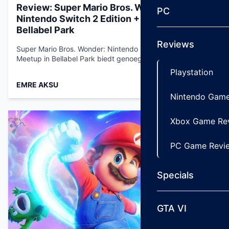
Review: Super Mario Bros. Wonder:
PC
Nintendo Switch 2 Edition + Meetup in
Bellabel Park
Reviews
Super Mario Bros. Wonder: Nintendo Switch 2 Edition +
Meetup in Bellabel Park biedt genoeg…...
Playstation
EMRE AKSU
Apr 9, 2026
Nintendo Game
Xbox Game Re
PC Game Revi
Specials
GTA VI