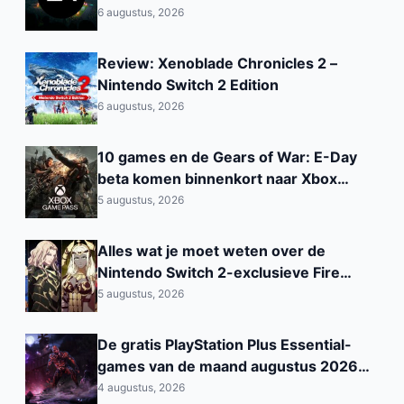
Saoedi‑Arabisch PIF
6 augustus, 2026
Review: Xenoblade Chronicles 2 –
Nintendo Switch 2 Edition
6 augustus, 2026
10 games en de Gears of War: E-Day
beta komen binnenkort naar Xbox
Game Pass
5 augustus, 2026
Alles wat je moet weten over de
Nintendo Switch 2-exclusieve Fire
Emblem: Fortune’s Weave
5 augustus, 2026
De gratis PlayStation Plus Essential-
games van de maand augustus 2026
zijn nu beschikbaar
4 augustus, 2026