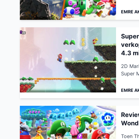
EMRE A
Super
verko
4.3 m
2D Mari
Super M
EMRE A
Revie
Wonde
Toen Th