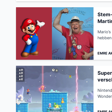
Stem-
Martin
Mario’s
hebben 
EMRE A
Super
versch
Nintend
Wonder 
EMRE A