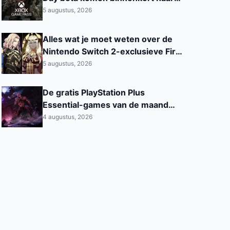
Xbox Game Pass
5 augustus, 2026
Alles wat je moet weten over de
Nintendo Switch 2-exclusieve Fire
Emblem: Fortune’s Weave
5 augustus, 2026
De gratis PlayStation Plus
Essential-games van de maand
augustus 2026 zijn nu beschikbaar
4 augustus, 2026