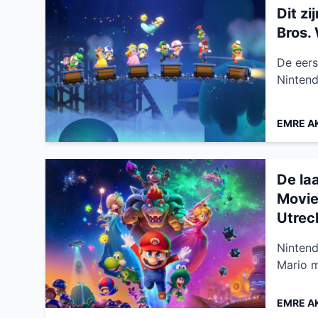
Dit z
Bros.
De eers
Nintend
EMRE A
De la
Movie
Utrec
Nintend
Mario m
EMRE A