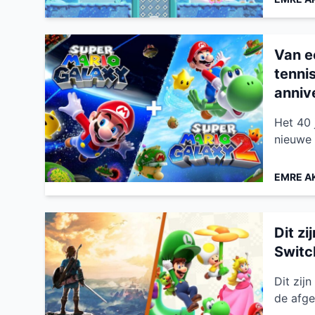
Van e
tennis
anniv
Het 40 
nieuwe 
EMRE A
Dit z
Swit
Dit zij
de afge