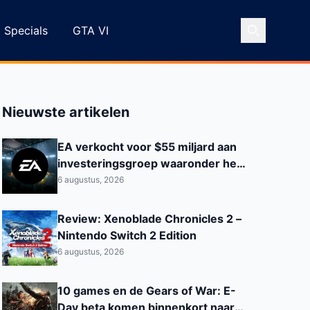
Specials
GTA VI
Nieuwste artikelen
EA verkocht voor $55 miljard aan
investeringsgroep waaronder het
Saoedi‑Arabisch PIF
6 augustus, 2026
Review: Xenoblade Chronicles 2 –
Nintendo Switch 2 Edition
6 augustus, 2026
10 games en de Gears of War: E-
Day beta komen binnenkort naar