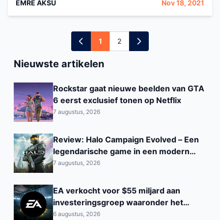
EMRE AKSU
Nov 18, 2021
1
2
Nieuwste artikelen
Rockstar gaat nieuwe beelden van GTA
6 eerst exclusief tonen op Netflix
7 augustus, 2026
Review: Halo Campaign Evolved – Een
legendarische game in een modern
jasje
7 augustus, 2026
EA verkocht voor $55 miljard aan
investeringsgroep waaronder het
Saoedi‑Arabisch PIF
6 augustus, 2026