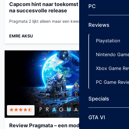
Capcom hint naar toekomst voor Pragmata
PC
na succesvolle release
Pragmata 2 lijkt alleen maar een kwestie van tijd....
Reviews
EMRE AKSU
Mei 4, 2026
Playstation
Nintendo Game
Xbox Game Re
PC Game Revi
Specials
GTA VI
Review Pragmata – een moderne game met