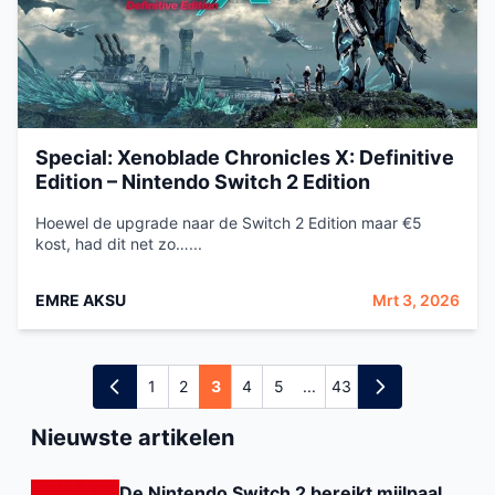
Special: Xenoblade Chronicles X: Definitive
Edition – Nintendo Switch 2 Edition
Hoewel de upgrade naar de Switch 2 Edition maar €5
kost, had dit net zo…...
EMRE AKSU
Mrt 3, 2026
1
2
3
4
5
...
43
Nieuwste artikelen
De Nintendo Switch 2 bereikt mijlpaal