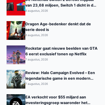
van 23,68 miljoen, Switch 1 dicht in de
buurt van de PS2
8 augustus, 2026
Dragon Age-bedenker denkt dat de
serie dood is
8 augustus, 2026
Rockstar gaat nieuwe beelden van GTA
6 eerst exclusief tonen op Netflix
7 augustus, 2026
Review: Halo Campaign Evolved – Een
legendarische game in een modern
jasje
7 augustus, 2026
EA verkocht voor $55 miljard aan
investeringsgroep waaronder het