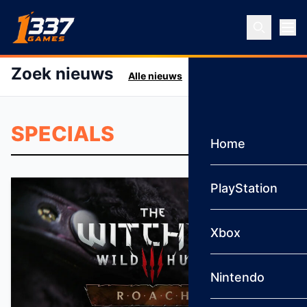
Ga naar inhoud
Zoek nieuws
Alle nieuws
Home
PlayStation
Xbox
Nintendo