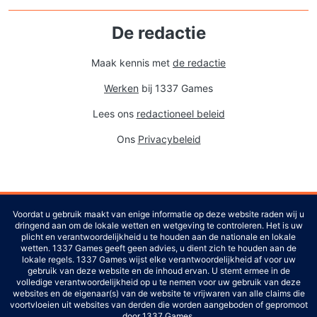
De redactie
Maak kennis met
de redactie
Werken
bij 1337 Games
Lees ons
redactioneel beleid
Ons
Privacybeleid
Voordat u gebruik maakt van enige informatie op deze website raden wij u
dringend aan om de lokale wetten en wetgeving te controleren. Het is uw
plicht en verantwoordelijkheid u te houden aan de nationale en lokale
wetten. 1337 Games geeft geen advies, u dient zich te houden aan de
lokale regels. 1337 Games wijst elke verantwoordelijkheid af voor uw
gebruik van deze website en de inhoud ervan. U stemt ermee in de
volledige verantwoordelijkheid op u te nemen voor uw gebruik van deze
websites en de eigenaar(s) van de website te vrijwaren van alle claims die
voortvloeien uit websites van derden die worden aangeboden of gepromoot
door 1337 Games.