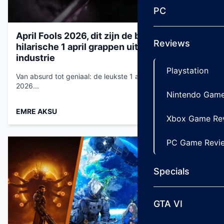
PC
April Fools 2026, dit zijn de beste en meest
Reviews
hilarische 1 april grappen uit de games
industrie
Playstation
Van absurd tot geniaal: de leukste 1 april grappen van
2026...
Nintendo Game
EMRE AKSU
Apr 2, 2026
Xbox Game Re
PC Game Revi
Specials
GTA VI