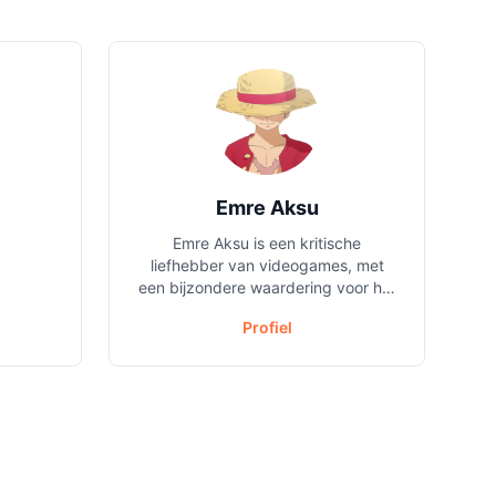
Emre Aksu
Emre Aksu is een kritische
liefhebber van videogames, met
een bijzondere waardering voor het
verhaal en de atmosfeer die
Profiel
spellen…