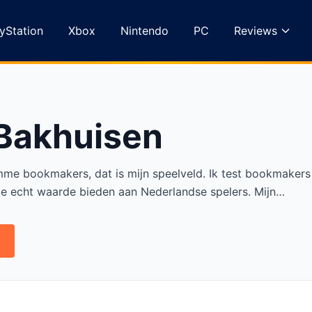
yStation
Xbox
Nintendo
PC
Reviews
 Bakhuisen
imme bookmakers, dat is mijn speelveld. Ik test bookmakers 
e echt waarde bieden aan Nederlandse spelers. Mijn…