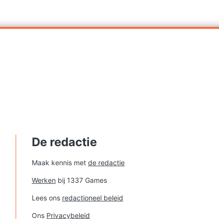
De redactie
Maak kennis met
de redactie
Werken
bij 1337 Games
Lees ons
redactioneel beleid
Ons
Privacybeleid