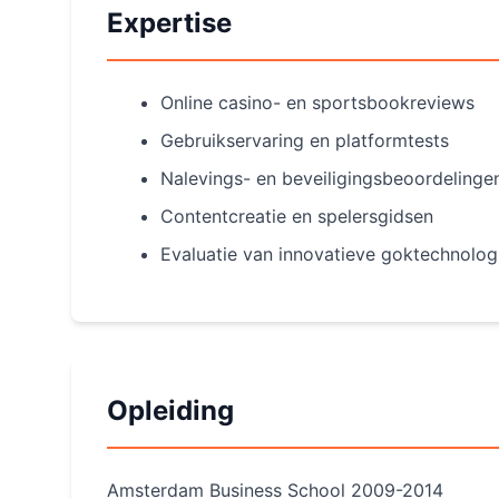
Expertise
Online casino- en sportsbookreviews
Gebruikservaring en platformtests
Nalevings- en beveiligingsbeoordelinge
Contentcreatie en spelersgidsen
Evaluatie van innovatieve goktechnolog
Opleiding
Amsterdam Business School 2009-2014