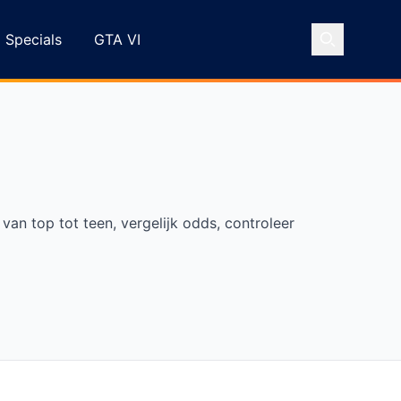
Specials
GTA VI
van top tot teen, vergelijk odds, controleer