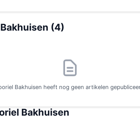
 Bakhuisen (4)
oriel Bakhuisen heeft nog geen artikelen gepublicee
oriel Bakhuisen