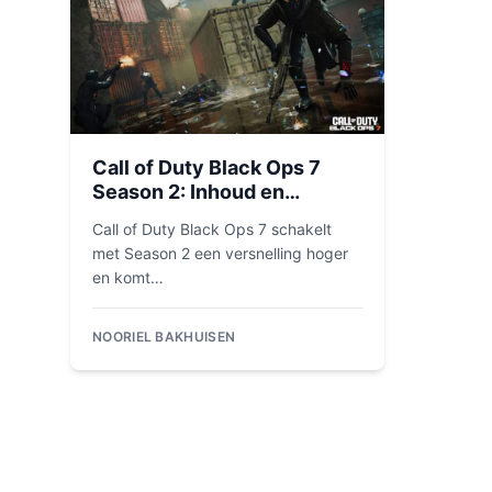
Call of Duty Black Ops 7
Season 2: Inhoud en
Updates
Call of Duty Black Ops 7 schakelt
met Season 2 een versnelling hoger
en komt…
NOORIEL BAKHUISEN