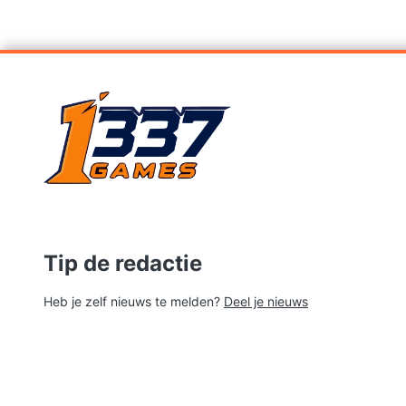
Tip de redactie
Heb je zelf nieuws te melden?
Deel je nieuws