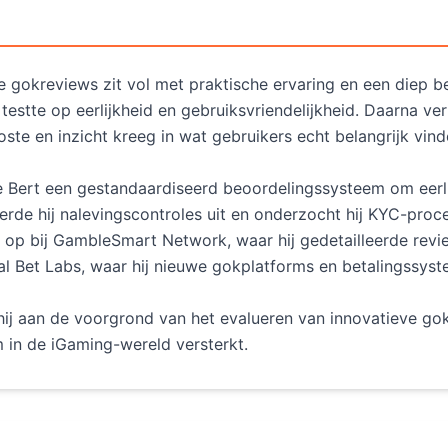
ne gokreviews zit vol met praktische ervaring en een diep be
estte op eerlijkheid en gebruiksvriendelijkheid. Daarna verf
ste en inzicht kreeg in wat gebruikers echt belangrijk vind
e Bert een gestandaardiseerd beoordelingssysteem om eerli
erde hij nalevingscontroles uit en onderzocht hij KYC-proc
e op bij GambleSmart Network, waar hij gedetailleerde revie
al Bet Labs, waar hij nieuwe gokplatforms en betalingssys
hij aan de voorgrond van het evalueren van innovatieve go
m in de iGaming-wereld versterkt.