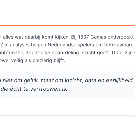
alles wat daarbij komt kijken. Bij 1337 Games onderzoekt h
. Zijn analyses helpen Nederlandse spelers om betrouwbare
informatie, zodat elke beoordeling inzicht geeft. Door zijn
 veilig als plezierig blijft.
iet om geluk, maar om inzicht, data en eerlijkheid. 
 die écht te vertrouwen is.