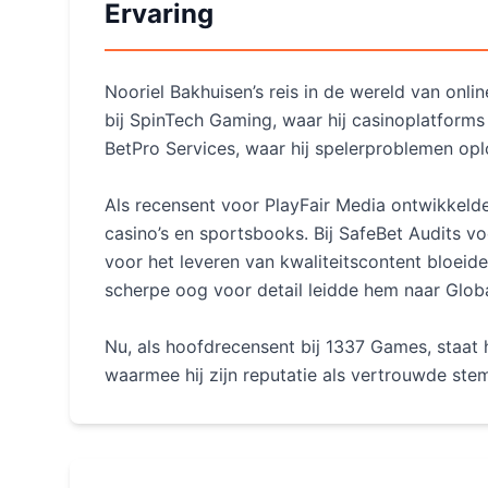
Ervaring
Nooriel Bakhuisen’s reis in de wereld van onli
bij SpinTech Gaming, waar hij casinoplatforms t
BetPro Services, waar hij spelerproblemen oplo
Als recensent voor PlayFair Media ontwikkeld
casino’s en sportsbooks. Bij SafeBet Audits vo
voor het leveren van kwaliteitscontent bloeid
scherpe oog voor detail leidde hem naar Glob
Nu, als hoofdrecensent bij 1337 Games, staat 
waarmee hij zijn reputatie als vertrouwde ste