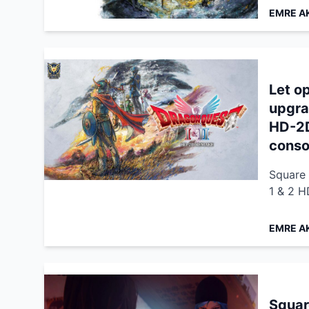
EMRE A
Let o
upgra
HD-2D
conso
Square 
1 & 2 H
EMRE A
Squar