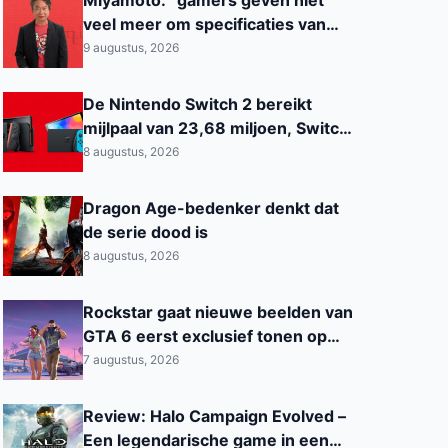
veel meer om specificaties van
hardware”
9 augustus, 2026
De Nintendo Switch 2 bereikt
mijlpaal van 23,68 miljoen, Switch
1 dicht in de buurt van de PS2
8 augustus, 2026
Dragon Age-bedenker denkt dat
de serie dood is
8 augustus, 2026
Rockstar gaat nieuwe beelden van
GTA 6 eerst exclusief tonen op
Netflix
7 augustus, 2026
Review: Halo Campaign Evolved –
Een legendarische game in een