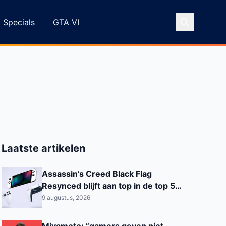
Specials
GTA VI
Laatste artikelen
Assassin’s Creed Black Flag
Resynced blijft aan top in de top 5
van week 30 in België
9 augustus, 2026
Miyamoto: “gamers geven niet