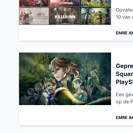
Opvalle
10 van 
EMRE A
Gepre
Square
PlayS
Een gew
op de P
EMRE A