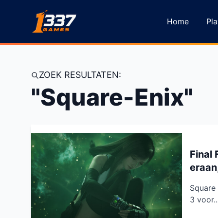
Ga naar inhoud
Home
Pla
ZOEK RESULTATEN:
"Square-Enix"
Final
eraan
Square 
3 voor..