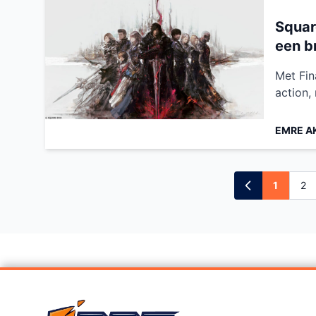
Squar
een br
Met Fin
action,
EMRE A
1
2