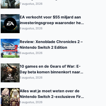
modern jasje
7 augustus, 2026
EA verkocht voor $55 miljard aan
investeringsgroep waaronder het
Saoedi‑Arabisch PIF
6 augustus, 2026
Review: Xenoblade Chronicles 2 –
Nintendo Switch 2 Edition
6 augustus, 2026
10 games en de Gears of War: E-
Day beta komen binnenkort naar
Xbox Game Pass
5 augustus, 2026
Alles wat je moet weten over de
Nintendo Switch 2-exclusieve Fire
Emblem: Fortune’s Weave
5 augustus, 2026