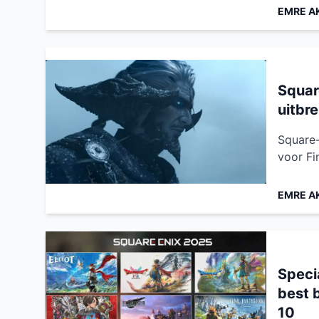
EMRE A
Squar
uitbr
Square-
voor Fin
EMRE A
Speci
best 
10