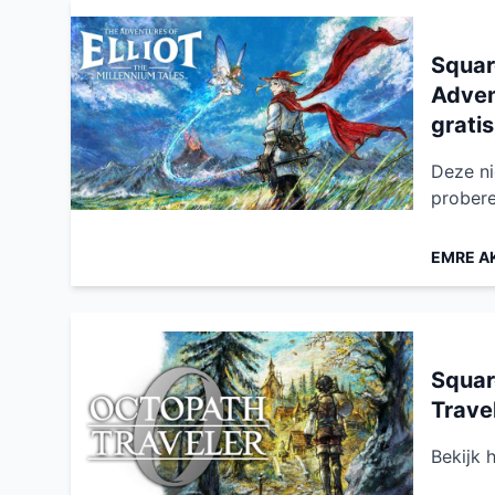
Squar
Advent
grati
Deze ni
proberen
EMRE A
Squar
Trave
Bekijk h