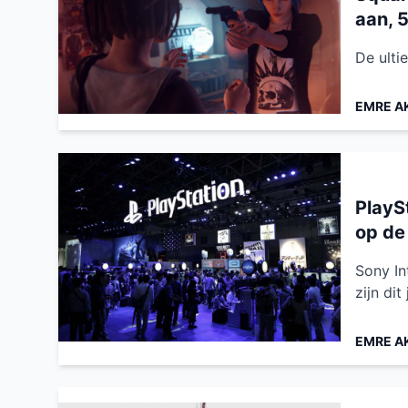
aan, 
De ultie
EMRE A
PlayS
op de
Sony In
zijn di
EMRE A